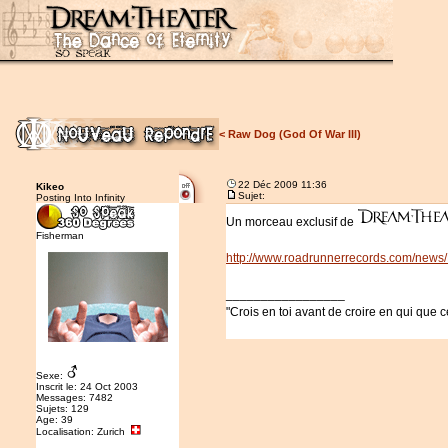
<
Raw Dog (God Of War III)
22 Déc 2009 11:36
Kikeo
Sujet:
Posting Into Infinity
Un morceau exclusif de
Fisherman
http://www.roadrunnerrecords.com/new
_________________
"Crois en toi avant de croire en qui que c
Sexe:
Inscrit le: 24 Oct 2003
Messages: 7482
Sujets: 129
Age: 39
Localisation: Zurich