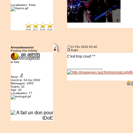
Localisation: Paris
21 Fév 2010 02:40
Arnooobooosist
Sujet:
Posting Into Infinity
C'est trop court ^^
la bise
_________________
Sexe:
Inscrit le: 04 Avr 2002
Messages: 1655
Sujets: 32
Age: 42
Localisation: 77