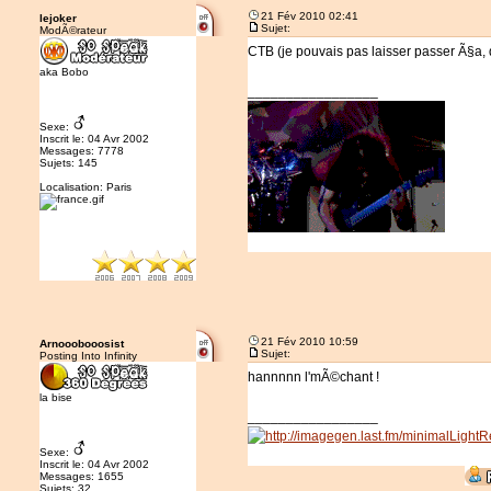
21 Fév 2010 02:41
lejoker
Sujet:
ModÃ©rateur
CTB (je pouvais pas laisser passer Ã§a
aka Bobo
_________________
Sexe:
Inscrit le: 04 Avr 2002
Messages: 7778
Sujets: 145
Localisation: Paris
21 Fév 2010 10:59
Arnooobooosist
Sujet:
Posting Into Infinity
hannnnn l'mÃ©chant !
la bise
_________________
Sexe:
Inscrit le: 04 Avr 2002
Messages: 1655
Sujets: 32