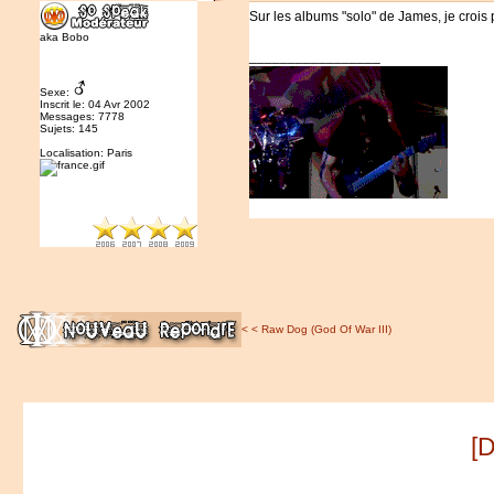
Sur les albums "solo" de James, je croi
aka Bobo
_________________
Sexe:
Inscrit le: 04 Avr 2002
Messages: 7778
Sujets: 145
Localisation: Paris
<
<
Raw Dog (God Of War III)
[