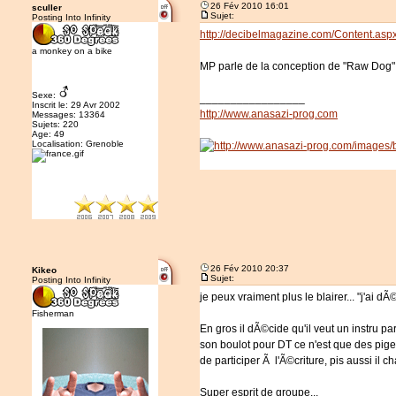
26 Fév 2010 16:01
sculler
Sujet:
Posting Into Infinity
http://decibelmagazine.com/Content.as
a monkey on a bike
MP parle de la conception de "Raw Dog
Sexe:
_________________
Inscrit le: 29 Avr 2002
http://www.anasazi-prog.com
Messages: 13364
Sujets: 220
Age: 49
Localisation: Grenoble
26 Fév 2010 20:37
Kikeo
Sujet:
Posting Into Infinity
je peux vraiment plus le blairer... "j'ai dÃ
Fisherman
En gros il dÃ©cide qu'il veut un instru p
son boulot pour DT ce n'est que des pige
de participer Ã l'Ã©criture, pis aussi il c
Super esprit de groupe...