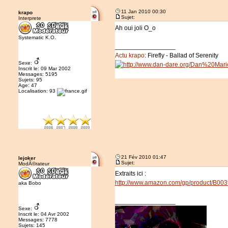
11 Jan 2010 00:30
krapo
Sujet:
Interprete
Ah oui joli O_o
Systematic K.O.
_________________
Actu krapo
: Firefly - Ballad of Serenity
Sexe:
Inscrit le: 09 Mar 2002
Messages: 5195
Sujets: 95
Age: 47
Localisation: 93
21 Fév 2010 01:47
lejoker
Sujet:
ModÃ©rateur
Extraits ici :
http://www.amazon.com/gp/product/B00
aka Bobo
_________________
Sexe:
Inscrit le: 04 Avr 2002
Messages: 7778
Sujets: 145