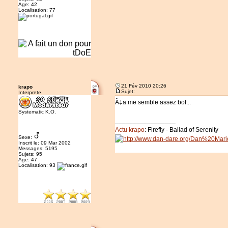
Age: 42
Localisation: 77
21 Fév 2010 20:26
krapo
Sujet:
Interprete
Ã‡a me semble assez bof...
Systematic K.O.
_________________
Actu krapo
: Firefly - Ballad of Serenity
Sexe:
Inscrit le: 09 Mar 2002
Messages: 5195
Sujets: 95
Age: 47
Localisation: 93