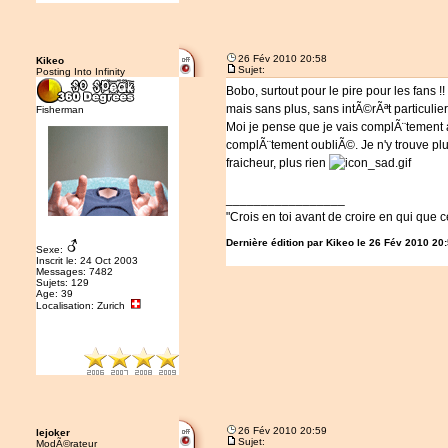
26 Fév 2010 20:58
Kikeo
Sujet:
Posting Into Infinity
Bobo, surtout pour le pire pour les fans !
mais sans plus, sans intÃ©rÃªt particulier
Fisherman
Moi je pense que je vais complÃ¨tement 
complÃ¨tement oubliÃ©. Je n'y trouve plus 
fraicheur, plus rien
_________________
"Crois en toi avant de croire en qui que c
Dernière édition par Kikeo le 26 Fév 2010 20:5
Sexe:
Inscrit le: 24 Oct 2003
Messages: 7482
Sujets: 129
Age: 39
Localisation: Zurich
26 Fév 2010 20:59
lejoker
Sujet:
ModÃ©rateur