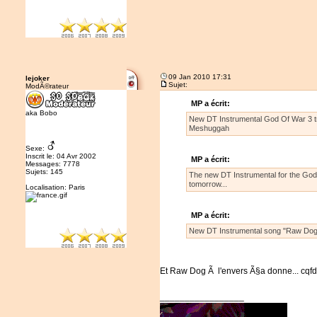
09 Jan 2010 17:31
lejoker
Sujet:
ModÃ©rateur
MP a écrit:
aka Bobo
New DT Instrumental God Of War 3 trac
Meshuggah
Sexe:
Inscrit le: 04 Avr 2002
MP a écrit:
Messages: 7778
Sujets: 145
The new DT Instrumental for the God O
tomorrow...
Localisation: Paris
MP a écrit:
New DT Instrumental song "Raw Dog" i
Et Raw Dog Ã l'envers Ã§a donne... cqfd
_________________