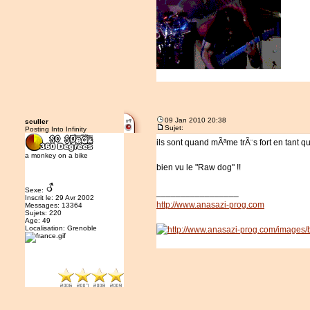
09 Jan 2010 20:38
sculler
Sujet:
Posting Into Infinity
ils sont quand mÃªme trÃ¨s fort en tant que 
a monkey on a bike
bien vu le "Raw dog" !!
Sexe:
_________________
Inscrit le: 29 Avr 2002
http://www.anasazi-prog.com
Messages: 13364
Sujets: 220
Age: 49
Localisation: Grenoble