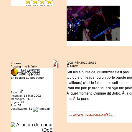
_________________
26 Fév 2010 20:56
Khrees
Sujet:
Posting Into Infinity
Sur les albums de Mullmuzler c'est pas l
toujours un leader ou un porte parole po
Ex bestiau au bouquetin
d'ailleurs) c'est le fait que ce soit le bat
Pour ma part je m'en fous si Ã§a me plai
Sexe:
Ã quel moment. Comme dit Bobo, Ã§a doit 
Inscrit le: 13 Mar 2002
mis Ã la porte.
Messages: 7693
Sujets: 91
Age: 51
Localisation: 81
_________________
http://www.myspace.com/81cm