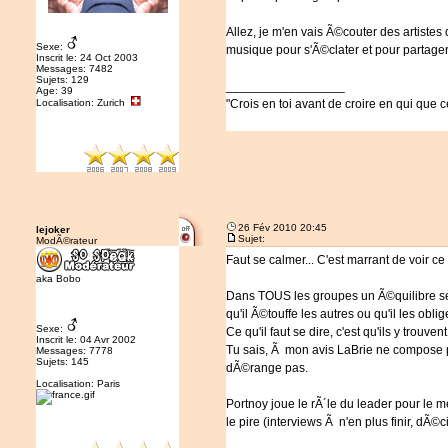
Allez, je m'en vais Ã©couter des artistes
Sexe:
musique pour s'Ã©clater et pour partage
Inscrit le: 24 Oct 2003
Messages: 7482
Sujets: 129
_________________
Age: 39
Localisation: Zurich
"Crois en toi avant de croire en qui que c
26 Fév 2010 20:45
lejoker
Sujet:
ModÃ©rateur
Faut se calmer... C'est marrant de voir
aka Bobo
Dans TOUS les groupes un Ã©quilibre se cr
qu'il Ã©touffe les autres ou qu'il les obl
Sexe:
Ce qu'il faut se dire, c'est qu'ils y trouve
Inscrit le: 04 Avr 2002
Tu sais, Ã mon avis LaBrie ne compose pa
Messages: 7778
Sujets: 145
dÃ©range pas.
Localisation: Paris
Portnoy joue le rÃ´le du leader pour le mei
le pire (interviews Ã n'en plus finir, dÃ©c