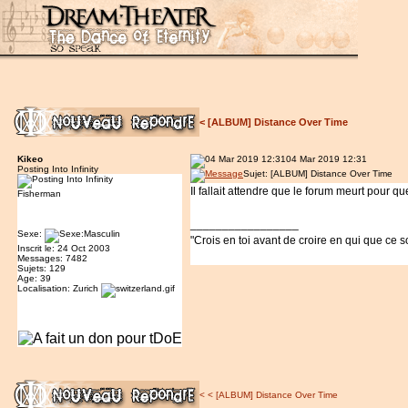
<
[ALBUM] Distance Over Time
Kikeo
04 Mar 2019 12:31
Posting Into Infinity
Sujet: [ALBUM] Distance Over Time
Il fallait attendre que le forum meurt pour q
Fisherman
_________________
Sexe:
"Crois en toi avant de croire en qui que ce so
Inscrit le: 24 Oct 2003
Messages: 7482
Sujets: 129
Age: 39
Localisation: Zurich
<
<
[ALBUM] Distance Over Time