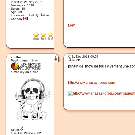
Inscrit le: 21 Nov 2002
Messages: 6698
Sujets: 88
Age: 39
Localisation: Hull, QuÃ©bec,
Canada
Lien
11 Déc 2013 00:57
sculler
Sujet:
Posting Into Infinity
putain de show de fou ! vivement une sorti
a monkey on a bike
_________________
http://www.anasazi-prog.com
Sexe:
Inscrit le: 29 Avr 2002