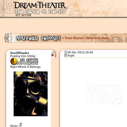
<
Trent Reznor / Nine Inch Nails
06 Déc 2013 16:49
AceOfShades
Sujet:
Posting Into Infinity
Right Where It Belongs
Sexe: