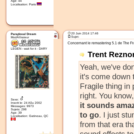
Age: 44
Localisation: Paris
20 Juin 2014 17:46
Paradoxal Dream
Sujet:
ModÃ©rateur
Concernant le remastering 5.1 de The Fra
LEGEN - wait for it - DARY
Trent Reznor 
Yeah, we've done
it's come down to
Fragile thing in 
right. You know
Sexe:
it sounds amaz
Inscrit le: 24 Aôu 2002
Messages: 9973
Sujets: 298
to go
. I just s
Age: 39
Localisation: Gatineau, QC
from that era th