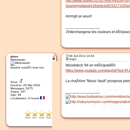
http://www.3news.co.nz/Trent-Reznor-o
Grammys/tabid/418/articleID/332710/De
Arrrrrgh je veux!!
_________________
J'interchangerai les couleurs et dÃ©plac
09 Juil 2014 14:04
pince
Sujet:
Webmaster
Woodstock '94 en intÃ©gralitÃ©
shadok croisÃ© chat noir
https://www.youtube.com/playlist?lis
La chaÃ®ne "Music Vault" prospose plein
Sexe:
Inscrit le: 09 Mar 2002
Messages: 5475
_________________
Sujets: 267
Age: 48
Localisation: A l'ouest