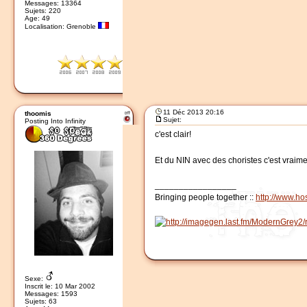
Messages: 13364
Sujets: 220
Age: 49
Localisation: Grenoble
11 Déc 2013 20:16
thoomis
Sujet:
Posting Into Infinity
c'est clair!
Et du NIN avec des choristes c'est vrai
_________________
Bringing people together ::
http://www.hos
Sexe:
Inscrit le: 10 Mar 2002
Messages: 1593
Sujets: 63