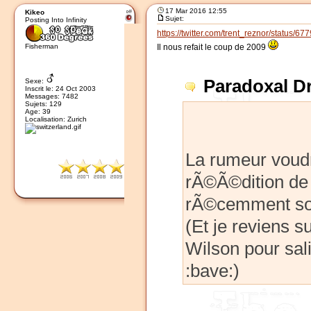
17 Mar 2016 12:55
Kikeo
Sujet:
Posting Into Infinity
https://twitter.com/trent_reznor/status
Fisherman
Il nous refait le coup de 2009
Paradoxal Dre
Sexe:
Inscrit le: 24 Oct 2003
Messages: 7482
Sujets: 129
Age: 39
Localisation: Zurich
La rumeur voudr
rÃ©Ã©dition de
rÃ©cemment son
(Et je reviens 
Wilson pour sal
:bave:)