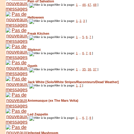
Pain of Salvation
[
Aller à la page:
1
...
46
,
47
,
48
]
Helloween
[
Aller à la page:
1
,
2
,
3
]
Freak Kitchen
[
Aller à la page:
1
...
5
,
6
,
7
]
Slipknot
[
Aller à la page:
1
...
6
,
7
,
8
]
Opeth
[
Aller à la page:
1
...
35
,
36
,
37
]
Jack White [Solo/White Stripes/Raconteurs/Dead Weather]
[
Aller à la page:
1
,
2
]
Antemasque (ex The Mars Volta)
Led Zeppelin
[
Aller à la page:
1
...
6
,
7
,
8
]
Infected Mushroom