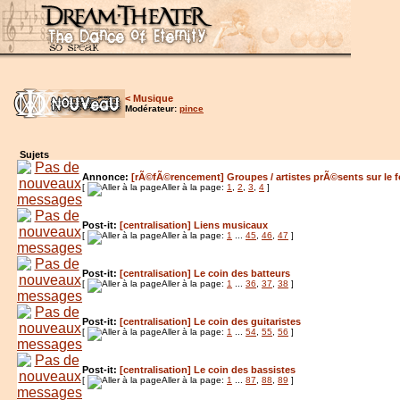
<
Musique
Modérateur:
pince
Sujets
Annonce:
[rÃ©fÃ©rencement] Groupes / artistes prÃ©sents sur le 
[
Aller à la page:
1
,
2
,
3
,
4
]
Post-it:
[centralisation] Liens musicaux
[
Aller à la page:
1
...
45
,
46
,
47
]
Post-it:
[centralisation] Le coin des batteurs
[
Aller à la page:
1
...
36
,
37
,
38
]
Post-it:
[centralisation] Le coin des guitaristes
[
Aller à la page:
1
...
54
,
55
,
56
]
Post-it:
[centralisation] Le coin des bassistes
[
Aller à la page:
1
...
87
,
88
,
89
]