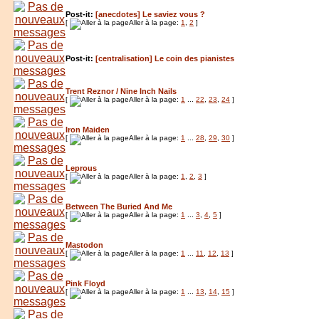
Post-it:
[anecdotes] Le saviez vous ?
[
Aller à la page:
1
,
2
]
Post-it:
[centralisation] Le coin des pianistes
Trent Reznor / Nine Inch Nails
[
Aller à la page:
1
...
22
,
23
,
24
]
Iron Maiden
[
Aller à la page:
1
...
28
,
29
,
30
]
Leprous
[
Aller à la page:
1
,
2
,
3
]
Between The Buried And Me
[
Aller à la page:
1
...
3
,
4
,
5
]
Mastodon
[
Aller à la page:
1
...
11
,
12
,
13
]
Pink Floyd
[
Aller à la page:
1
...
13
,
14
,
15
]