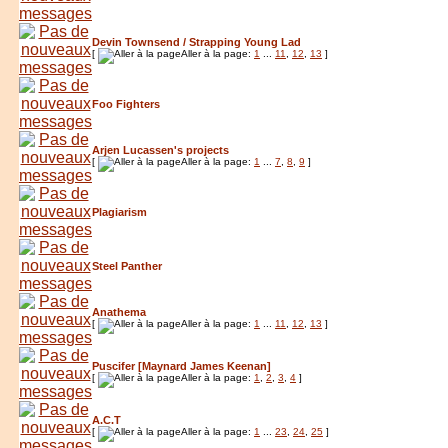
Devin Townsend / Strapping Young Lad
[
Aller à la page:
1
...
11
,
12
,
13
]
Foo Fighters
Arjen Lucassen's projects
[
Aller à la page:
1
...
7
,
8
,
9
]
Plagiarism
Steel Panther
Anathema
[
Aller à la page:
1
...
11
,
12
,
13
]
Puscifer [Maynard James Keenan]
[
Aller à la page:
1
,
2
,
3
,
4
]
A.C.T
[
Aller à la page:
1
...
23
,
24
,
25
]