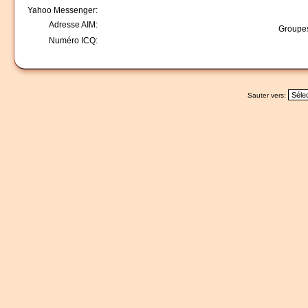
Yahoo Messenger:
Adresse AIM:
Groupes
Numéro ICQ:
Sauter vers: