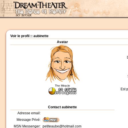
Voir le profil :: aubinette
Avatar
The Miracle
Est 
Contact aubinette
Adresse email:
Message Privé:
MSN Messenger:
petiteaube@hotmail.com