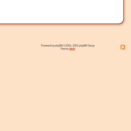
Powered by
phpBB
© 2001, 2002 phpBB Group
Theme:
ArioN