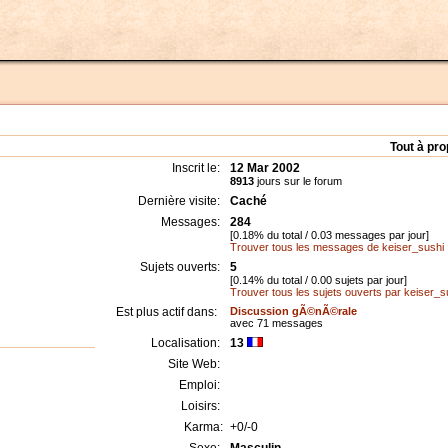
Tout à pr
Inscrit le:
12 Mar 2002
8913
jours sur le forum
Dernière visite:
Caché
Messages:
284
[0.18% du total / 0.03 messages par jour]
Trouver tous les messages de keiser_sushi
Sujets ouverts:
5
[0.14% du total / 0.00 sujets par jour]
Trouver tous les sujets ouverts par keiser_s
Est plus actif dans:
Discussion gÃ©nÃ©rale
avec 71 messages
Localisation:
13
Site Web:
Emploi:
Loisirs:
Karma:
+0/-0