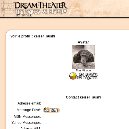
Voir le profil :: keiser_sushi
Avatar
The Miracle
Contact keiser_sushi
Adresse email:
Message Privé:
MSN Messenger:
Yahoo Messenger:
Adresse AIM: