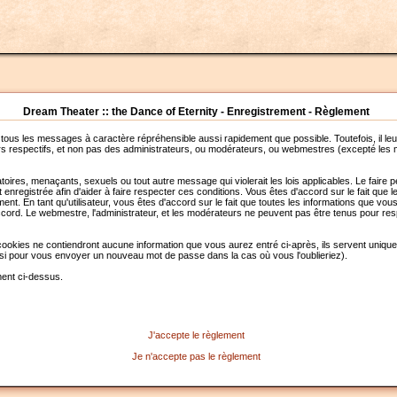
Dream Theater :: the Dance of Eternity - Enregistrement - Règlement
 tous les messages à caractère répréhensible aussi rapidement que possible. Toutefois, il 
urs respectifs, et non pas des administrateurs, ou modérateurs, ou webmestres (excepté l
ires, menaçants, sexuels ou tout autre message qui violerait les lois applicables. Le faire
registrée afin d'aider à faire respecter ces conditions. Vous êtes d'accord sur le fait que l
moment. En tant qu'utilisateur, vous êtes d'accord sur le fait que toutes les informations q
ord. Le webmestre, l'administrateur, et les modérateurs ne peuvent pas être tenus pour resp
ookies ne contiendront aucune information que vous aurez entré ci-après, ils servent uniquemen
ssi pour vous envoyer un nouveau mot de passe dans la cas où vous l'oublieriez).
ment ci-dessus.
J'accepte le règlement
Je n'accepte pas le règlement