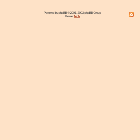
Powered by
phpBB
© 2001, 2002 phpBB Group
Theme:
ArioN