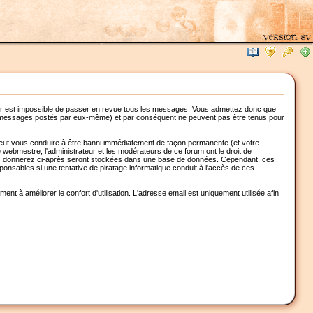
leur est impossible de passer en revue tous les messages. Vous admettez donc que
es messages postés par eux-même) et par conséquent ne peuvent pas être tenus pour
 peut vous conduire à être banni immédiatement de façon permanente (et votre
e webmestre, l'administrateur et les modérateurs de ce forum ont le droit de
ue vous donnerez ci-après seront stockées dans une base de données. Cependant, ces
onsables si une tentative de piratage informatique conduit à l'accès de ces
t à améliorer le confort d'utilisation. L'adresse email est uniquement utilisée afin