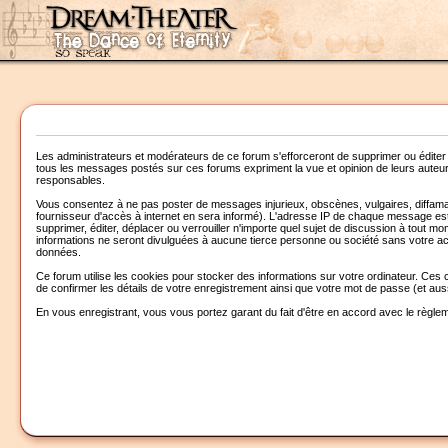
Les administrateurs et modérateurs de ce forum s'efforceront de supprimer ou éditer
tous les messages postés sur ces forums expriment la vue et opinion de leurs aute
responsables.
Vous consentez à ne pas poster de messages injurieux, obscènes, vulgaires, diffamato
fournisseur d'accès à internet en sera informé). L'adresse IP de chaque message est en
supprimer, éditer, déplacer ou verrouiller n'importe quel sujet de discussion à tout 
informations ne seront divulguées à aucune tierce personne ou société sans votre acc
données.
Ce forum utilise les cookies pour stocker des informations sur votre ordinateur. Ces c
de confirmer les détails de votre enregistrement ainsi que votre mot de passe (et au
En vous enregistrant, vous vous portez garant du fait d'être en accord avec le règle