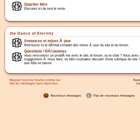
Quartier libre
Discutez ici de tout le reste.
the Dance of Eternity
Annonces et mises Ã jour
Retrouvez ici le dÃ©tail complet des mises Ã jour du site et du forum.
Questions / RÃ©ponses
Vous rencontrez un problÃ¨me avec le site, le forum, ou le chat ? Vous avez
suggestions Ã nous faire, ou bien souhaitez discuter d'une rubrique du site ? 
que Ã§a se passe.
Marquer tous les forums comme lus
Tout
Voir les messages sans réponses
La
Nouveaux messages
Pas de nouveaux messages